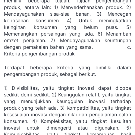
memiliki beberapa tujuan. Tujuan pengembangan
produk, antara lain:
1) Menyederhanakan produk.
2)
Mendayagunakan sisa-sisa bahan.
3) Mencegah
kebosanan konsumen.
4) Untuk meningkatkan
keinginan konsumen yang belum puas.
5)
Memenangkan persaingan yang ada.
6) Menambah
omzet penjualan.
7) Mendayagunakan keuntungan
dengan pemakaian bahan yang sama.
c.
Kriteria pengembangan produk
Terdapat beberapa kriteria yang dimiliki dalam
pengembangan produk, sebagai berikut.
1) Divisibilitas, yaitu tingkat inovasi dapat dicoba
sedikit demi sedikit.
2) Keunggulan relatif, yaitu tingkat
yang menunjukkan keunggulan inovasi terhadap
produk
yang telah ada.
3) Kompatibilitas, yaitu tingkat
kesesuaian inovasi dengan nilai dan pengalaman calon
konsumen.
4) Kompleksitas, yaitu tingkat kesulitan
inovasi untuk dimengerti atau digunakan.
5)
Komunikabilitas, yaitu tingkat kemampuan hasil