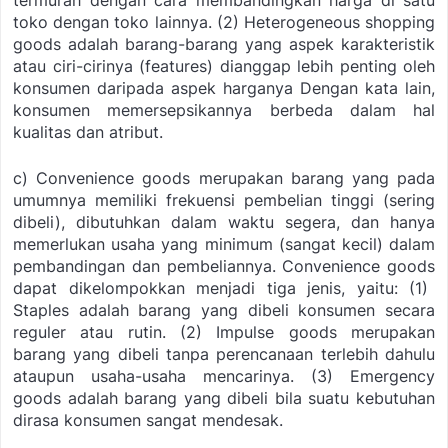
termurah dengan cara membandingkan harga di satu
toko dengan toko lainnya.
(2)
Heterogeneous shopping
goods
adalah barang-barang yang aspek karakteristik
atau ciri-cirinya (features) dianggap lebih penting oleh
konsumen daripada aspek harganya Dengan kata lain,
konsumen memersepsikannya berbeda dalam hal
kualitas dan atribut.
c)
Convenience goods
merupakan barang yang pada
umumnya memiliki frekuensi pembelian tinggi (sering
dibeli), dibutuhkan dalam waktu segera, dan hanya
memerlukan usaha yang minimum (sangat kecil) dalam
pembandingan dan pembeliannya.
Convenience goods
dapat dikelompokkan menjadi tiga jenis, yaitu:
(1)
Staples
adalah barang yang dibeli konsumen secara
reguler atau rutin.
(2)
Impulse goods
merupakan
barang yang dibeli tanpa perencanaan terlebih dahulu
ataupun usaha-usaha mencarinya.
(3)
Emergency
goods
adalah barang yang dibeli bila suatu kebutuhan
dirasa konsumen
sangat mendesak.